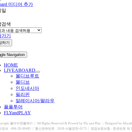
oard 미디어 추가
네일
합검색
아가기
장하기
gle Navigation
HOME
LIVEABOARD
몰디브루트
몰디브
인도네시아
필리핀
말레이시아/팔라우
플플투어
FLYandPLAY
pyright 플라이앤플레이 | All Rights Reserved & Powerd by Fly and Play | Designed by Abyssb
정보 : 496-28-00485 | 통신판매번호 : 2018-서울양천-0173 | 영업보증보험 : 증권번호 제 100-