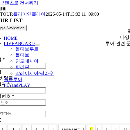
콘텐츠로 건너뛰기
UR
TOUR
플라이앤플레이
2026-05-14T13:03:11+09:00
UR LIST
gle Navigation
다양
HOME
LIVEABOARD
투어 관련 
몰디브루트
몰디브
목
*
인도네시아
필리핀
션
말레이시아/팔라우
비밀글
플플투어
성자
*
FLYandPLAY
밀번호
*
용
16
sans-serif